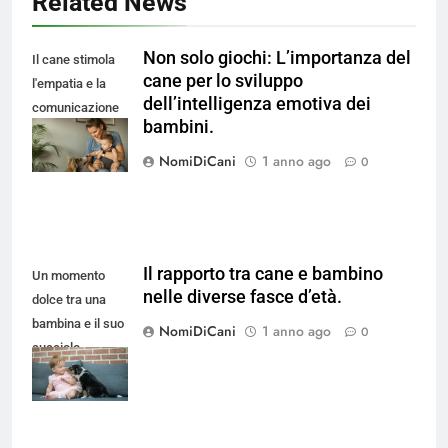
Related News
Non solo giochi: L’importanza del
Il cane stimola
cane per lo sviluppo
l'empatia e la
dell’intelligenza emotiva dei
comunicazione
bambini.
nei bambini fin
dalla nascita.
NomiDiCani
1 anno ago
0
Il rapporto tra cane e bambino
Un momento
nelle diverse fasce d’età.
dolce tra una
bambina e il suo
NomiDiCani
1 anno ago
0
cucciolo,
simbolo di
amicizia.