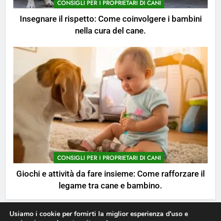
CONSIGLI PER I PROPRIETARI DI CANI
Il cane è geloso del bambino?
Segnali da non sottovalutare e
Insegnare il rispetto: Come coinvolgere i bambini
come intervenire.
CONSIGLI PER I PROPRIETARI DI CANI
nella cura del cane.
7
Le 4 razze di cani più adatte alla
vita in famiglia con bambini.
CONSIGLI PER I PROPRIETARI DI CANI
8
Un neonato in arrivo: Come
preparare il cane al nuovo
membro della famiglia.
CONSIGLI PER I PROPRIETARI DI CANI
CONSIGLI PER I PROPRIETARI DI CANI
Giochi e attività da fare insieme: Come rafforzare il
legame tra cane e bambino.
Usiamo i cookie per fornirti la miglior esperienza d'uso e