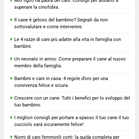
Mio figlio ha paura dei cani: Consigli per aiutarlo a
Mio figlio ha paura dei cani:
superare la cinofobia.
Consigli per aiutarlo a superare
la cinofobia.
CONSIGLI PER I PROPRIETARI DI CANI
Il cane è geloso del bambino? Segnali da non
sottovalutare e come intervenire.
6
Le 4 razze di cani più adatte alla vita in famiglia con
Il cane è geloso del bambino?
bambini.
Segnali da non sottovalutare e
come intervenire.
CONSIGLI PER I PROPRIETARI DI CANI
Un neonato in arrivo: Come preparare il cane al nuovo
membro della famiglia.
7
Bambini e cani in casa: 4 regole d’oro per una
Le 4 razze di cani più adatte alla
convivenza felice e sicura.
vita in famiglia con bambini.
Crescere con un cane: Tutti i benefici per lo sviluppo del
CONSIGLI PER I PROPRIETARI DI CANI
tuo bambino.
8
I migliori consigli per portare a spasso il tuo cane il tuo
Un neonato in arrivo: Come
cucciolo sarà sicuramente felice!
preparare il cane al nuovo
Nomi di cani femminili corti: la guida completa per
membro della famiglia.