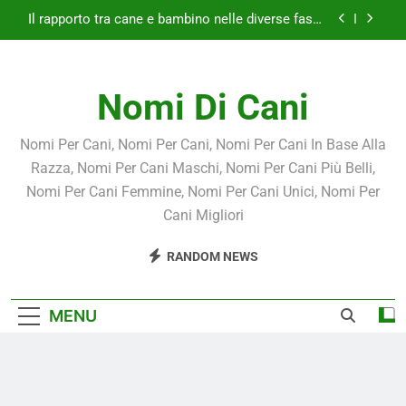
Skip
Insegnare il rispetto: Come coinvolgere i bambini
to
nella cura del cane.
content
Giochi e attività da fare insieme: Come rafforzare
il legame tra cane e bambino.
Nomi Di Cani
Non solo giochi: L’importanza del cane per lo
sviluppo dell’intelligenza emotiva dei bambini.
Il rapporto tra cane e bambino nelle diverse fasce
Nomi Per Cani, Nomi Per Cani, Nomi Per Cani In Base Alla
d’età.
Razza, Nomi Per Cani Maschi, Nomi Per Cani Più Belli,
Insegnare il rispetto: Come coinvolgere i bambini
Nomi Per Cani Femmine, Nomi Per Cani Unici, Nomi Per
nella cura del cane.
Cani Migliori
Giochi e attività da fare insieme: Come rafforzare
il legame tra cane e bambino.
RANDOM NEWS
MENU