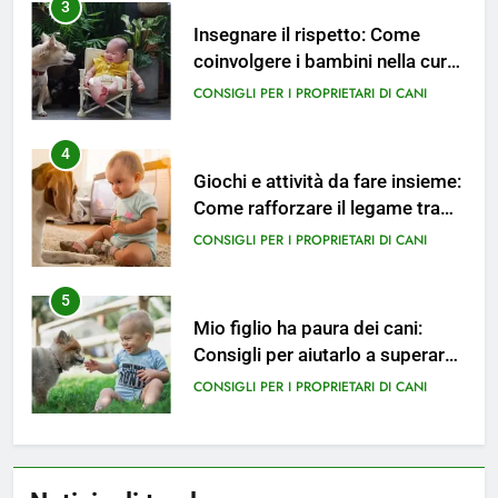
4
Giochi e attività da fare insieme:
Come rafforzare il legame tra
cane e bambino.
CONSIGLI PER I PROPRIETARI DI CANI
5
Mio figlio ha paura dei cani:
Consigli per aiutarlo a superare
la cinofobia.
CONSIGLI PER I PROPRIETARI DI CANI
6
Il cane è geloso del bambino?
Segnali da non sottovalutare e
come intervenire.
CONSIGLI PER I PROPRIETARI DI CANI
7
Le 4 razze di cani più adatte alla