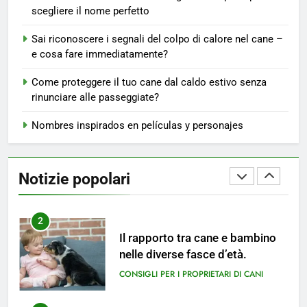
CONSIGLI PER I PROPRIETARI DI CANI
scegliere il nome perfetto
Sai riconoscere i segnali del colpo di calore nel cane –
1
e cosa fare immediatamente?
Non solo giochi: L’importanza
del cane per lo sviluppo
Come proteggere il tuo cane dal caldo estivo senza
dell’intelligenza emotiva dei
CONSIGLI PER I PROPRIETARI DI CANI
rinunciare alle passeggiate?
bambini.
Nombres inspirados en películas y personajes
2
Il rapporto tra cane e bambino
nelle diverse fasce d’età.
Notizie popolari
CONSIGLI PER I PROPRIETARI DI CANI
3
Insegnare il rispetto: Come
coinvolgere i bambini nella cura
del cane.
CONSIGLI PER I PROPRIETARI DI CANI