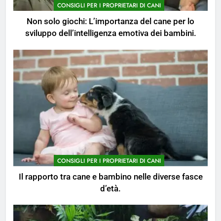
del cane per lo sviluppo
CONSIGLI PER I PROPRIETARI DI CANI
dell’intelligenza emotiva dei
CONSIGLI PER I PROPRIETARI DI CANI
Non solo giochi: L’importanza del cane per lo
bambini.
sviluppo dell’intelligenza emotiva dei bambini.
2
Il rapporto tra cane e bambino
nelle diverse fasce d’età.
CONSIGLI PER I PROPRIETARI DI CANI
3
Insegnare il rispetto: Come
coinvolgere i bambini nella cura
del cane.
CONSIGLI PER I PROPRIETARI DI CANI
CONSIGLI PER I PROPRIETARI DI CANI
4
Il rapporto tra cane e bambino nelle diverse fasce
Giochi e attività da fare insieme:
d’età.
Come rafforzare il legame tra
cane e bambino.
CONSIGLI PER I PROPRIETARI DI CANI