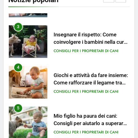
CONSIGLI PER I PROPRIETARI DI CANI
3
Insegnare il rispetto: Come
coinvolgere i bambini nella cura
del cane.
CONSIGLI PER I PROPRIETARI DI CANI
4
Giochi e attività da fare insieme:
Come rafforzare il legame tra
cane e bambino.
CONSIGLI PER I PROPRIETARI DI CANI
5
Mio figlio ha paura dei cani:
Consigli per aiutarlo a superare
la cinofobia.
CONSIGLI PER I PROPRIETARI DI CANI