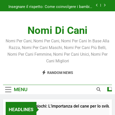
Skip
Insegnare il rispetto: Come coinvolgere i bambini
to
nella cura del cane.
content
Giochi e attività da fare insieme: Come rafforzare
il legame tra cane e bambino.
Nomi Di Cani
Non solo giochi: L’importanza del cane per lo
sviluppo dell’intelligenza emotiva dei bambini.
Il rapporto tra cane e bambino nelle diverse fasce
Nomi Per Cani, Nomi Per Cani, Nomi Per Cani In Base Alla
d’età.
Razza, Nomi Per Cani Maschi, Nomi Per Cani Più Belli,
Insegnare il rispetto: Come coinvolgere i bambini
Nomi Per Cani Femmine, Nomi Per Cani Unici, Nomi Per
nella cura del cane.
Cani Migliori
Giochi e attività da fare insieme: Come rafforzare
il legame tra cane e bambino.
RANDOM NEWS
MENU
Non solo giochi: L’importanza del cane per lo sviluppo del
HEADLINES
1 Anno Ago