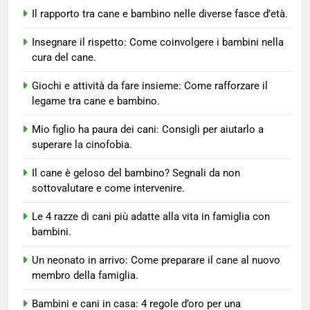
Il rapporto tra cane e bambino nelle diverse fasce d’età.
Insegnare il rispetto: Come coinvolgere i bambini nella
cura del cane.
Giochi e attività da fare insieme: Come rafforzare il
legame tra cane e bambino.
5
Mio figlio ha paura dei cani: Consigli per aiutarlo a
Mio figlio ha paura dei cani:
superare la cinofobia.
Consigli per aiutarlo a superare
la cinofobia.
CONSIGLI PER I PROPRIETARI DI CANI
Il cane è geloso del bambino? Segnali da non
sottovalutare e come intervenire.
6
Le 4 razze di cani più adatte alla vita in famiglia con
Il cane è geloso del bambino?
bambini.
Segnali da non sottovalutare e
come intervenire.
CONSIGLI PER I PROPRIETARI DI CANI
Un neonato in arrivo: Come preparare il cane al nuovo
membro della famiglia.
7
Bambini e cani in casa: 4 regole d’oro per una