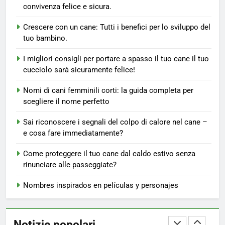
Le 4 razze di cani più adatte alla
convivenza felice e sicura.
vita in famiglia con bambini.
Crescere con un cane: Tutti i benefici per lo sviluppo del
CONSIGLI PER I PROPRIETARI DI CANI
tuo bambino.
8
I migliori consigli per portare a spasso il tuo cane il tuo
Un neonato in arrivo: Come
cucciolo sarà sicuramente felice!
preparare il cane al nuovo
Nomi di cani femminili corti: la guida completa per
membro della famiglia.
CONSIGLI PER I PROPRIETARI DI CANI
scegliere il nome perfetto
Sai riconoscere i segnali del colpo di calore nel cane –
1
e cosa fare immediatamente?
Non solo giochi: L’importanza
del cane per lo sviluppo
Come proteggere il tuo cane dal caldo estivo senza
dell’intelligenza emotiva dei
CONSIGLI PER I PROPRIETARI DI CANI
rinunciare alle passeggiate?
bambini.
Nombres inspirados en películas y personajes
2
Il rapporto tra cane e bambino
nelle diverse fasce d’età.
Notizie popolari